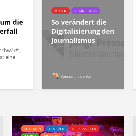
MEDIEN
VERÄNDERUNG
rum die
So verändert die
erfall
Digitalisierung den
Journalismus
schwör!“,
st eine
Konstantin Klenke
ALLGEMEIN
GESPRÄCH
NIEDERSACHSEN