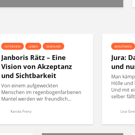
INTERVIEW
LEBEN
SEMINARE
BERUFSWEG
Janboris Rätz – Eine
Jura: 
Vision von Akzeptanz
und nu
und Sichtbarkeit
Man kämpft
Hölle und 
Von einem aufgeweckten
Und mit ei
Menschen im regenbogenfarbenen
selber fäll
Mantel werden wir freundlich...
Karola Frenz
Lisa Gre