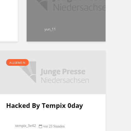
yun_11
ALLGEMEIN
Hacked By Tempix 0day
tempix_3e42
vor 23 Stunden