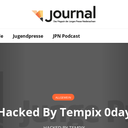
le
Jugendpresse
JPN Podcast
ALLGEMEIN
Hacked By Tempix 0da
HACKED BY TEMPIX