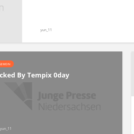
yun_11
GEMEIN
cked By Tempix 0day
yun_11