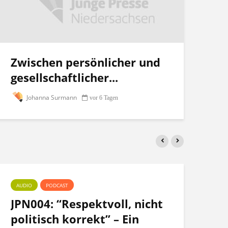
Zwischen persönlicher und
gesellschaftlicher...
Johanna Surmann
vor 6 Tagen
AUDIO
PODCAST
PO
JPN004: “Respektvoll, nicht
Te
politisch korrekt” – Ein
po