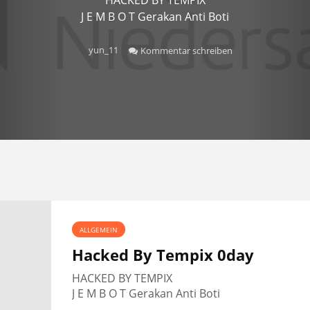
J E M B O T Gerakan Anti Boti
yun_11
Kommentar schreiben
ALLGEMEIN
Hacked By Tempix 0day
HACKED BY TEMPIX
J E M B O T Gerakan Anti Boti