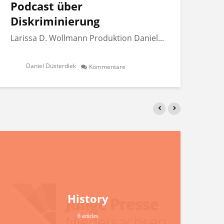
Podcast über
Po
Diskriminierung
Di
Larissa D. Wollmann Produktion Daniel...
Lar
Daniel Düsterdiek
Kommentare
History
6 articles