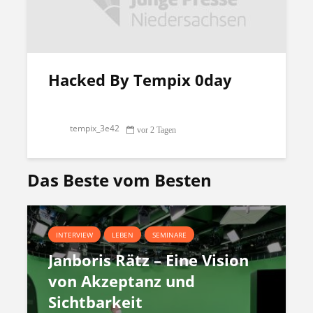
Hacked By Tempix 0day
tempix_3e42
vor 2 Tagen
Das Beste vom Besten
INTERVIEW
LEBEN
SEMINARE
Janboris Rätz – Eine Vision
von Akzeptanz und
Sichtbarkeit