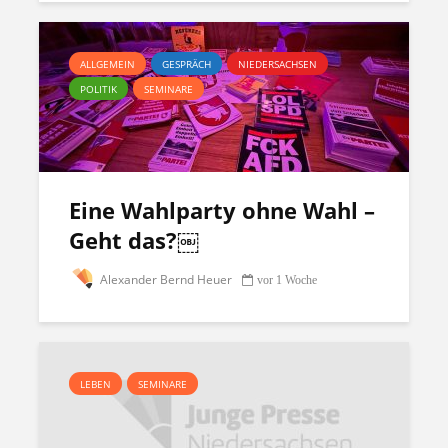
ALLGEMEIN
GESPRÄCH
NIEDERSACHSEN
POLITIK
SEMINARE
Eine Wahlparty ohne Wahl –
Geht das?￼
Alexander Bernd Heuer
vor 1 Woche
LEBEN
SEMINARE