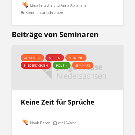
Lima Fritsche und Anna Abraham
Kommentar schreiben
Beiträge von Seminaren
ALLGEMEIN
MEDIEN
MEINUNG
NIEDERSACHSEN
POLITIK
SEMINARE
Keine Zeit für Sprüche
Noah Baron
vor 1 Woche