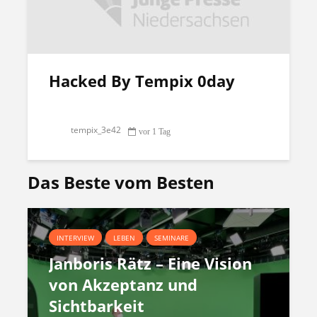
Hacked By Tempix 0day
tempix_3e42
vor 1 Tag
Das Beste vom Besten
INTERVIEW
LEBEN
SEMINARE
Janboris Rätz – Eine Vision
von Akzeptanz und
Sichtbarkeit