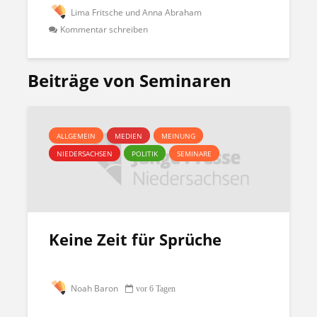
Lima Fritsche und Anna Abraham
Kommentar schreiben
Beiträge von Seminaren
ALLGEMEIN
MEDIEN
MEINUNG
NIEDERSACHSEN
POLITIK
SEMINARE
Keine Zeit für Sprüche
Noah Baron
vor 6 Tagen