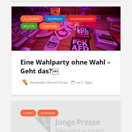
ALLGEMEIN
GESPRÄCH
NIEDERSACHSEN
POLITIK
SEMINARE
Eine Wahlparty ohne Wahl –
Geht das?￼
Alexander Bernd Heuer
vor 6 Tagen
LEBEN
SEMINARE