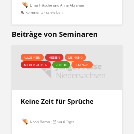
Lima Fritsche und Anna Abraham
Kommentar schreiben
Beiträge von Seminaren
ALLGEMEIN
MEDIEN
MEINUNG
NIEDERSACHSEN
POLITIK
SEMINARE
Keine Zeit für Sprüche
Noah Baron
vor 6 Tagen