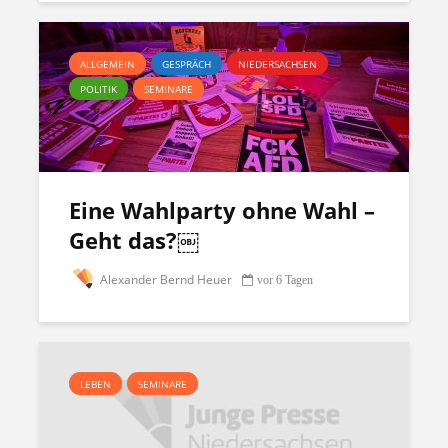
ALLGEMEIN
GESPRÄCH
NIEDERSACHSEN
POLITIK
SEMINARE
Eine Wahlparty ohne Wahl –
Geht das?￼
Alexander Bernd Heuer
vor 6 Tagen
LEBEN
SEMINARE