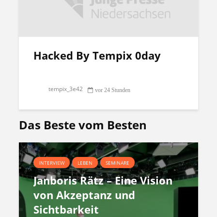
Hacked By Tempix 0day
tempix_3e42
vor 24 Stunden
Das Beste vom Besten
INTERVIEW
LEBEN
SEMINARE
Janboris Rätz – Eine Vision
von Akzeptanz und
Sichtbarkeit