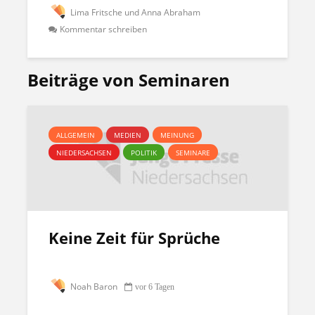
Lima Fritsche und Anna Abraham
Kommentar schreiben
Beiträge von Seminaren
ALLGEMEIN
MEDIEN
MEINUNG
NIEDERSACHSEN
POLITIK
SEMINARE
Keine Zeit für Sprüche
Noah Baron
vor 6 Tagen