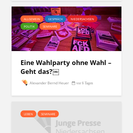
ALLGEMEIN
GESPRÄCH
NIEDERSACHSEN
POLITIK
SEMINARE
Eine Wahlparty ohne Wahl –
Geht das?￼
Alexander Bernd Heuer
vor 6 Tagen
LEBEN
SEMINARE