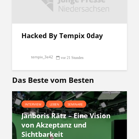
Hacked By Tempix 0day
tempix_3e42
vor 21 Stunden
Das Beste vom Besten
INTERVIEW
LEBEN
SEMINARE
Janboris Rätz – Eine Vision
von Akzeptanz und
Sichtbarkeit