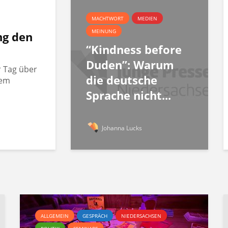
MACHTWORT
MEDIEN
MEINUNG
ng den
“Kindness before
Duden”: Warum
r Tag über
die deutsche
rem
Sprache nicht...
Johanna Lucks
ALLGEMEIN
GESPRÄCH
NIEDERSACHSEN