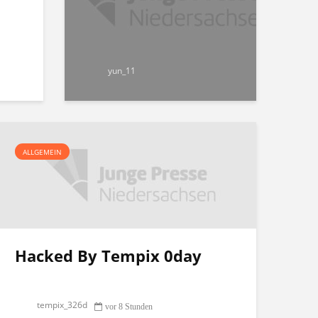
yun_11
ALLGEMEIN
Hacked By Tempix 0day
tempix_326d
vor 8 Stunden