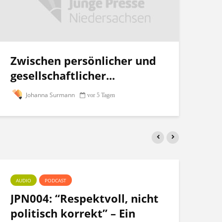
Zwischen persönlicher und
gesellschaftlicher...
Johanna Surmann
vor 5 Tagen
AUDIO
PODCAST
PO
JPN004: “Respektvoll, nicht
Te
politisch korrekt” – Ein
po