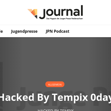
le
Jugendpresse
JPN Podcast
ALLGEMEIN
Hacked By Tempix 0da
HACKED BY TEMPIX