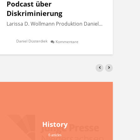
Podcast über
Po
Diskriminierung
Di
Larissa D. Wollmann Produktion Daniel...
Lar
Daniel Düsterdiek
Kommentare
History
6 articles