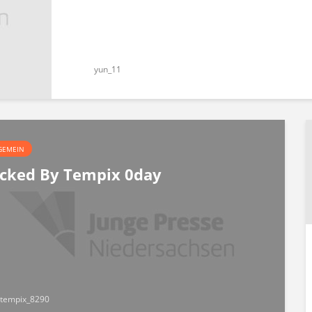
yun_11
GEMEIN
cked By Tempix 0day
tempix_8290