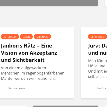
INTERVIEW
LEBEN
SEMINARE
BERUFSWEG
Janboris Rätz – Eine
Jura: 
Vision von Akzeptanz
und nu
und Sichtbarkeit
Man kämpft
Hölle und 
Von einem aufgeweckten
Und mit ei
Menschen im regenbogenfarbenen
selber fäll
Mantel werden wir freundlich...
Karola Frenz
Lisa Gre