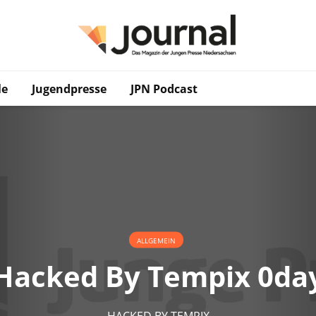
le
Jugendpresse
JPN Podcast
ALLGEMEIN
Hacked By Tempix 0da
HACKED BY TEMPIX