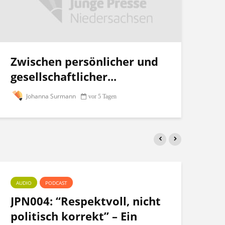
Zwischen persönlicher und
gesellschaftlicher...
Johanna Surmann
vor 5 Tagen
AUDIO
PODCAST
PO
JPN004: “Respektvoll, nicht
Te
politisch korrekt” – Ein
po