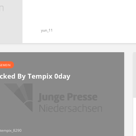
yun_11
GEMEIN
cked By Tempix 0day
tempix_8290