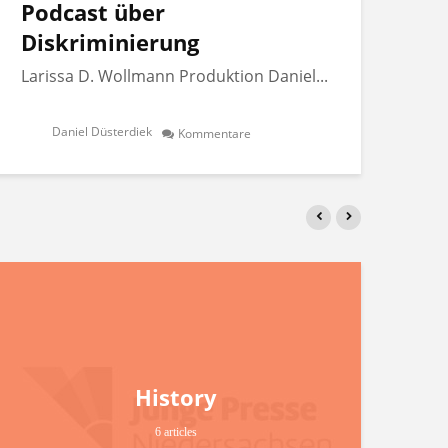
Podcast über
Po
Diskriminierung
Di
Larissa D. Wollmann Produktion Daniel...
Lar
Daniel Düsterdiek
Kommentare
History
6 articles