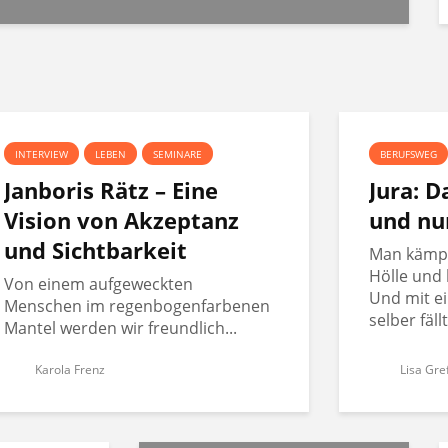
INTERVIEW
LEBEN
SEMINARE
BERUFSWEG
Janboris Rätz – Eine
Jura: 
Vision von Akzeptanz
und nu
und Sichtbarkeit
Man kämpft
Hölle und 
Von einem aufgeweckten
Und mit ei
Menschen im regenbogenfarbenen
selber fäll
Mantel werden wir freundlich...
Karola Frenz
Lisa Gre