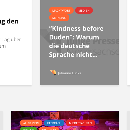
MACHTWORT
MEDIEN
MEINUNG
ng den
“Kindness before
Duden”: Warum
r Tag über
die deutsche
rem
Sprache nicht...
Johanna Lucks
ALLGEMEIN
GESPRÄCH
NIEDERSACHSEN