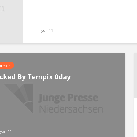
yun_11
GEMEIN
cked By Tempix 0day
yun_11