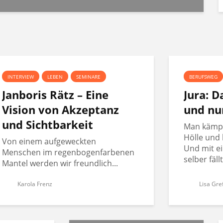
INTERVIEW
LEBEN
SEMINARE
BERUFSWEG
Janboris Rätz – Eine
Jura: 
Vision von Akzeptanz
und nu
und Sichtbarkeit
Man kämpft
Hölle und 
Von einem aufgeweckten
Und mit ei
Menschen im regenbogenfarbenen
selber fäll
Mantel werden wir freundlich...
Karola Frenz
Lisa Gre