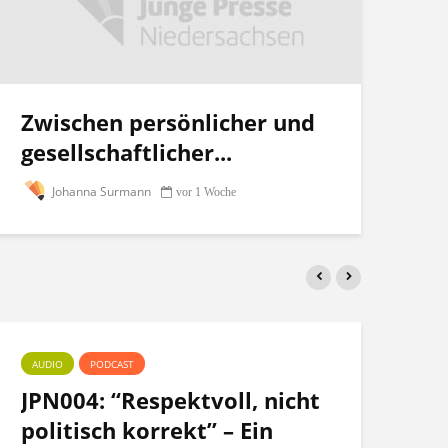
Zwischen persönlicher und
gesellschaftlicher...
Johanna Surmann
vor 1 Woche
AUDIO
PODCAST
PO
JPN004: “Respektvoll, nicht
Te
politisch korrekt” – Ein
po