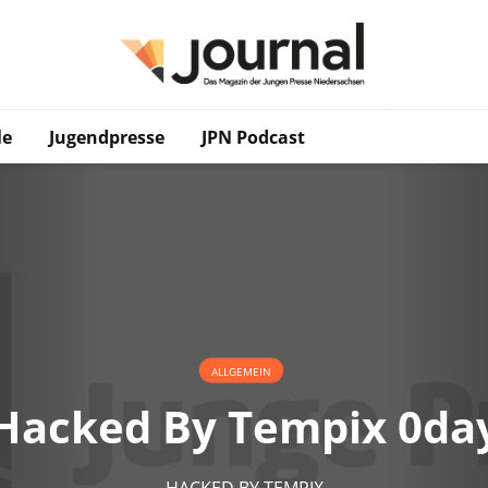
le
Jugendpresse
JPN Podcast
ALLGEMEIN
Hacked By Tempix 0da
HACKED BY TEMPIX