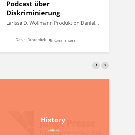
Podcast über
Po
Diskriminierung
Di
Larissa D. Wollmann Produktion Daniel...
Lar
Daniel Düsterdiek
Kommentare
History
6 articles