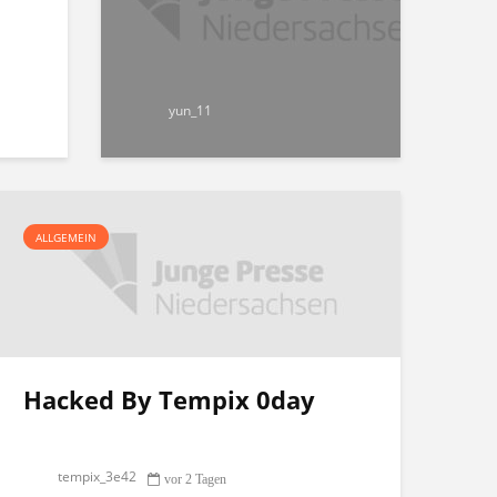
yun_11
ALLGEMEIN
Hacked By Tempix 0day
tempix_3e42
vor 2 Tagen