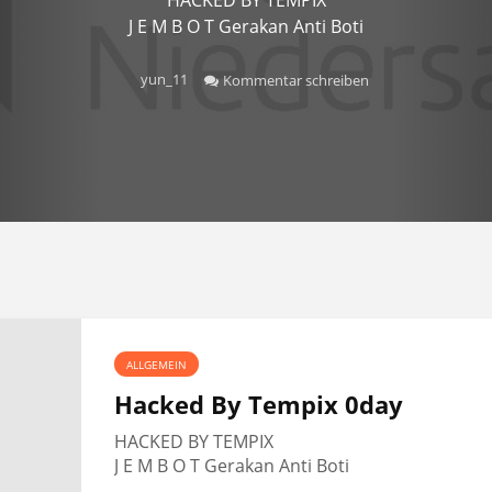
J E M B O T Gerakan Anti Boti
yun_11
Kommentar schreiben
ALLGEMEIN
Hacked By Tempix 0day
HACKED BY TEMPIX
J E M B O T Gerakan Anti Boti