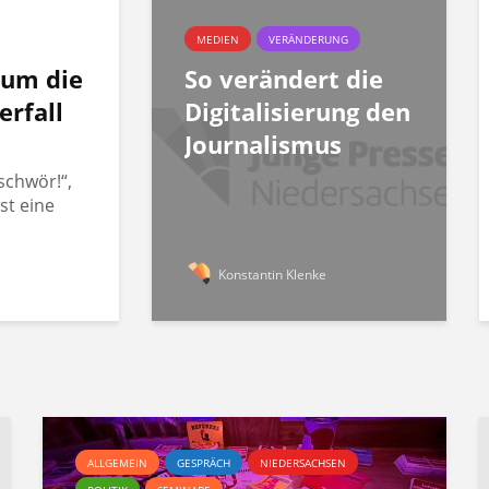
MEDIEN
VERÄNDERUNG
rum die
So verändert die
erfall
Digitalisierung den
Journalismus
schwör!“,
st eine
Konstantin Klenke
ALLGEMEIN
GESPRÄCH
NIEDERSACHSEN