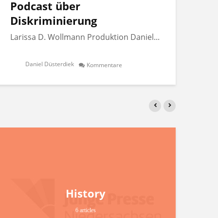
Podcast über
Po
Diskriminierung
Di
Larissa D. Wollmann Produktion Daniel...
Lar
Daniel Düsterdiek
Kommentare
History
6 articles