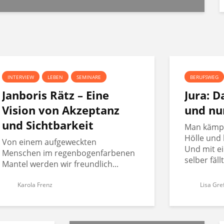
INTERVIEW
LEBEN
SEMINARE
BERUFSWEG
Janboris Rätz – Eine
Jura: 
Vision von Akzeptanz
und nu
und Sichtbarkeit
Man kämpft
Hölle und 
Von einem aufgeweckten
Und mit ei
Menschen im regenbogenfarbenen
selber fäll
Mantel werden wir freundlich...
Karola Frenz
Lisa Gre