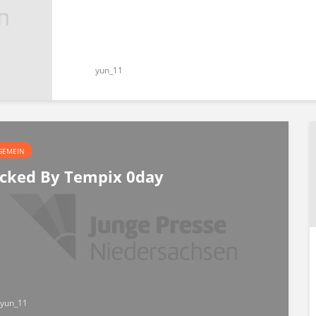
yun_11
GEMEIN
cked By Tempix 0day
yun_11