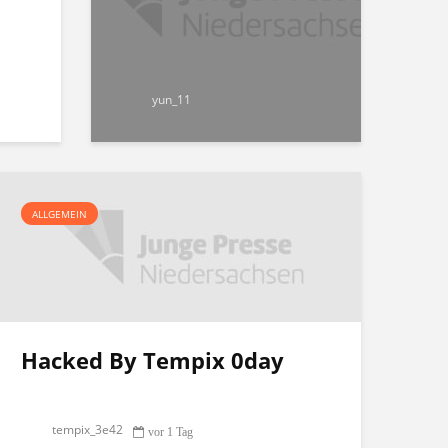
yun_11
ALLGEMEIN
Hacked By Tempix 0day
tempix_3e42
vor 1 Tag