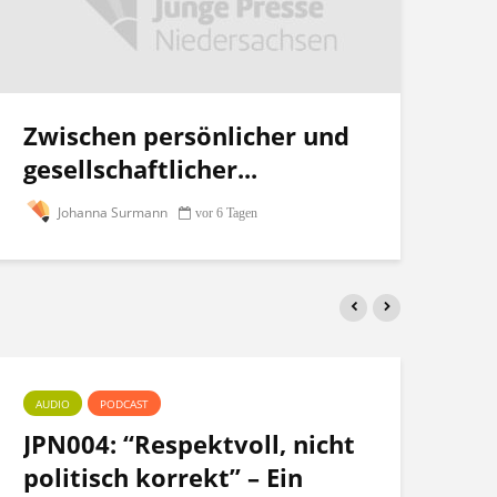
Zwischen persönlicher und
gesellschaftlicher...
Johanna Surmann
vor 6 Tagen
AUDIO
PODCAST
PO
JPN004: “Respektvoll, nicht
Te
politisch korrekt” – Ein
po