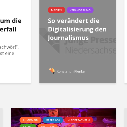
MEDIEN
VERÄNDERUNG
rum die
So verändert die
erfall
Digitalisierung den
Journalismus
schwör!“,
st eine
Konstantin Klenke
ALLGEMEIN
GESPRÄCH
NIEDERSACHSEN