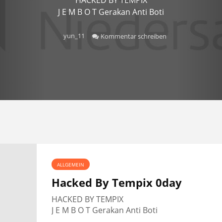
J E M B O T Gerakan Anti Boti
yun_11
Kommentar schreiben
ALLGEMEIN
Hacked By Tempix 0day
HACKED BY TEMPIX
J E M B O T Gerakan Anti Boti