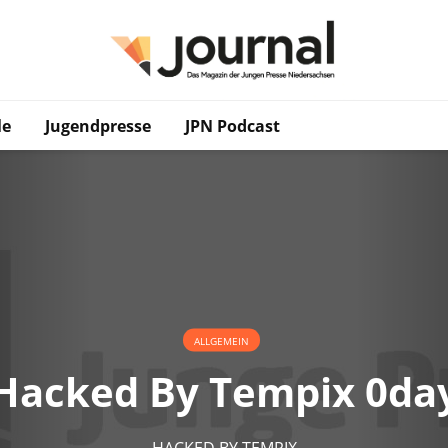
le
Jugendpresse
JPN Podcast
ALLGEMEIN
Hacked By Tempix 0da
HACKED BY TEMPIX