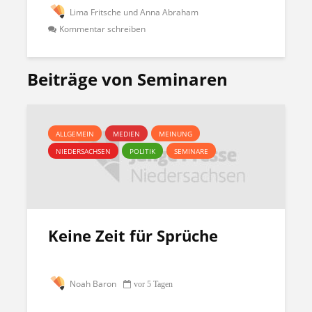
Lima Fritsche und Anna Abraham
Kommentar schreiben
Beiträge von Seminaren
ALLGEMEIN
MEDIEN
MEINUNG
NIEDERSACHSEN
POLITIK
SEMINARE
Keine Zeit für Sprüche
Noah Baron
vor 5 Tagen