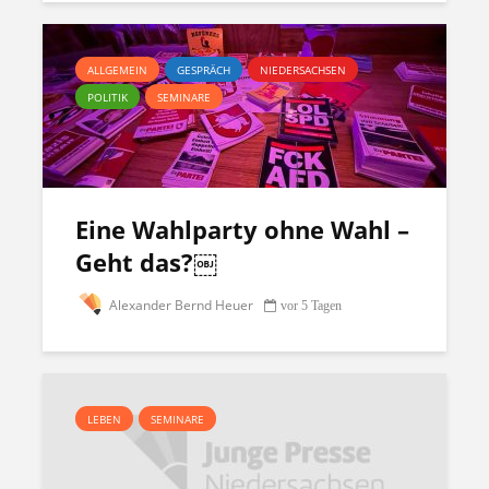
ALLGEMEIN
GESPRÄCH
NIEDERSACHSEN
POLITIK
SEMINARE
Eine Wahlparty ohne Wahl –
Geht das?￼
Alexander Bernd Heuer
vor 5 Tagen
LEBEN
SEMINARE