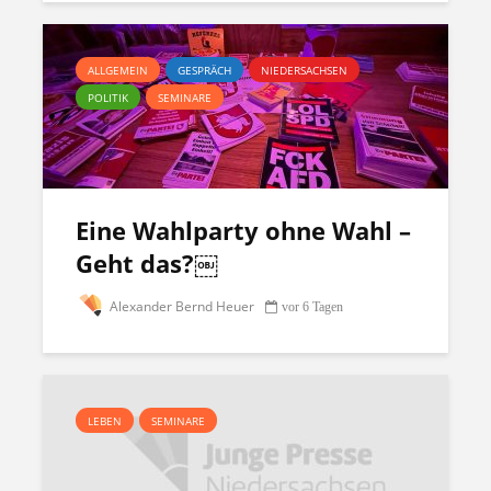
ALLGEMEIN
GESPRÄCH
NIEDERSACHSEN
POLITIK
SEMINARE
Eine Wahlparty ohne Wahl –
Geht das?￼
Alexander Bernd Heuer
vor 6 Tagen
LEBEN
SEMINARE