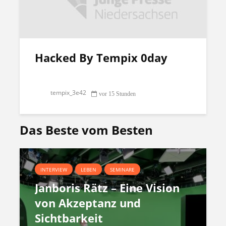
Hacked By Tempix 0day
tempix_3e42
vor 15 Stunden
Das Beste vom Besten
INTERVIEW
LEBEN
SEMINARE
Janboris Rätz – Eine Vision
von Akzeptanz und
Sichtbarkeit