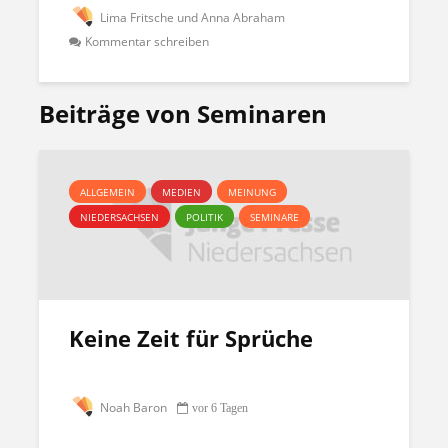
Lima Fritsche und Anna Abraham
Kommentar schreiben
Beiträge von Seminaren
ALLGEMEIN
MEDIEN
MEINUNG
NIEDERSACHSEN
POLITIK
SEMINARE
Keine Zeit für Sprüche
Noah Baron
vor 6 Tagen