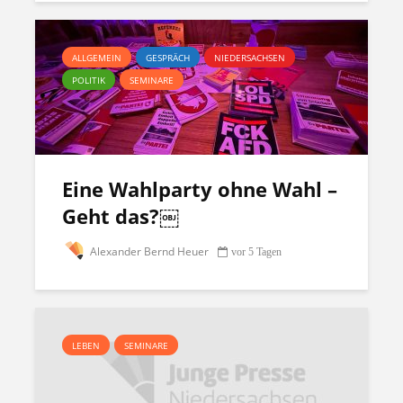
ALLGEMEIN
GESPRÄCH
NIEDERSACHSEN
POLITIK
SEMINARE
Eine Wahlparty ohne Wahl –
Geht das?￼
Alexander Bernd Heuer
vor 5 Tagen
LEBEN
SEMINARE