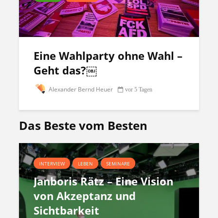
Eine Wahlparty ohne Wahl –
Geht das?￼
Alexander Bernd Heuer
vor 5 Tagen
Das Beste vom Besten
INTERVIEW
LEBEN
SEMINARE
Janboris Rätz – Eine Vision
von Akzeptanz und
Sichtbarkeit