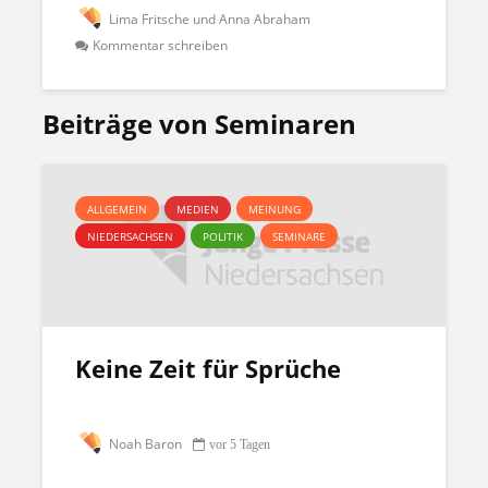
Lima Fritsche und Anna Abraham
Kommentar schreiben
Beiträge von Seminaren
ALLGEMEIN
MEDIEN
MEINUNG
NIEDERSACHSEN
POLITIK
SEMINARE
Keine Zeit für Sprüche
Noah Baron
vor 5 Tagen