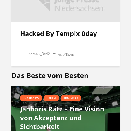
Hacked By Tempix 0day
tempix_3e42
vor 3 Tagen
Das Beste vom Besten
INTERVIEW
LEBEN
SEMINARE
Janboris Rätz – Eine Vision
von Akzeptanz und
Sichtbarkeit