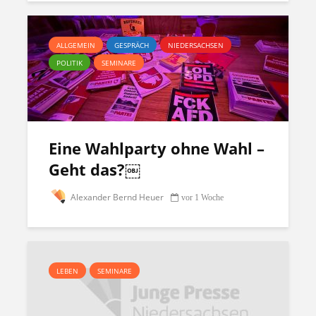
ALLGEMEIN
GESPRÄCH
NIEDERSACHSEN
POLITIK
SEMINARE
Eine Wahlparty ohne Wahl –
Geht das?￼
Alexander Bernd Heuer
vor 1 Woche
LEBEN
SEMINARE