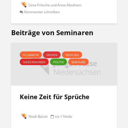
Lima Fritsche und Anna Abraham
Kommentar schreiben
Beiträge von Seminaren
ALLGEMEIN
MEDIEN
MEINUNG
NIEDERSACHSEN
POLITIK
SEMINARE
Keine Zeit für Sprüche
Noah Baron
vor 1 Woche