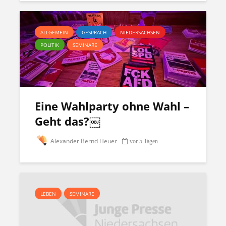
ALLGEMEIN
GESPRÄCH
NIEDERSACHSEN
POLITIK
SEMINARE
Eine Wahlparty ohne Wahl –
Geht das?￼
Alexander Bernd Heuer
vor 5 Tagen
LEBEN
SEMINARE