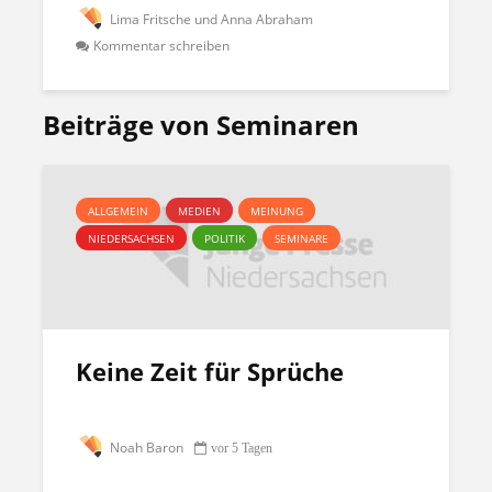
Lima Fritsche und Anna Abraham
Kommentar schreiben
Beiträge von Seminaren
ALLGEMEIN
MEDIEN
MEINUNG
NIEDERSACHSEN
POLITIK
SEMINARE
Keine Zeit für Sprüche
Noah Baron
vor 5 Tagen