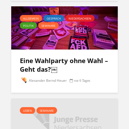
ALLGEMEIN
GESPRÄCH
NIEDERSACHSEN
POLITIK
SEMINARE
Eine Wahlparty ohne Wahl –
Geht das?￼
Alexander Bernd Heuer
vor 6 Tagen
LEBEN
SEMINARE