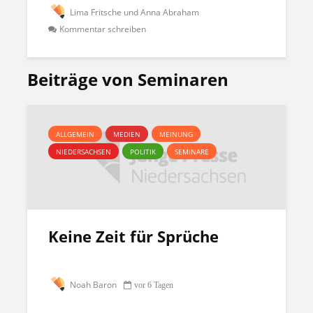
Lima Fritsche und Anna Abraham
Kommentar schreiben
Beiträge von Seminaren
ALLGEMEIN
MEDIEN
MEINUNG
NIEDERSACHSEN
POLITIK
SEMINARE
Keine Zeit für Sprüche
Noah Baron
vor 6 Tagen