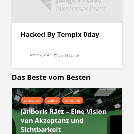
Hacked By Tempix 0day
tempix_3e42
vor 24 Stunden
Das Beste vom Besten
INTERVIEW
LEBEN
SEMINARE
Janboris Rätz – Eine Vision
von Akzeptanz und
Sichtbarkeit