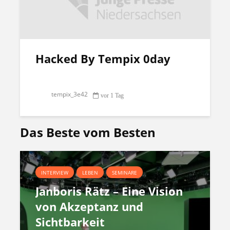
Hacked By Tempix 0day
tempix_3e42
vor 1 Tag
Das Beste vom Besten
INTERVIEW
LEBEN
SEMINARE
Janboris Rätz – Eine Vision
von Akzeptanz und
Sichtbarkeit