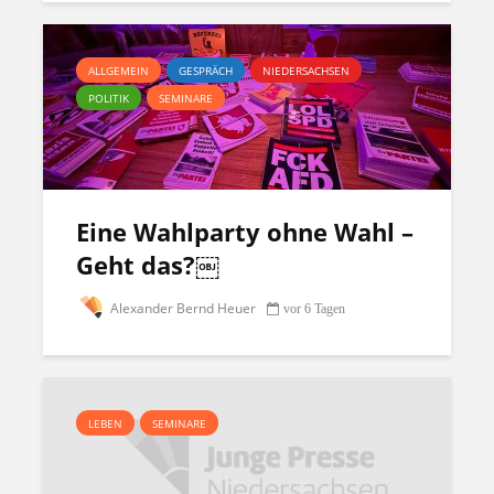
ALLGEMEIN
GESPRÄCH
NIEDERSACHSEN
POLITIK
SEMINARE
Eine Wahlparty ohne Wahl –
Geht das?￼
Alexander Bernd Heuer
vor 6 Tagen
LEBEN
SEMINARE