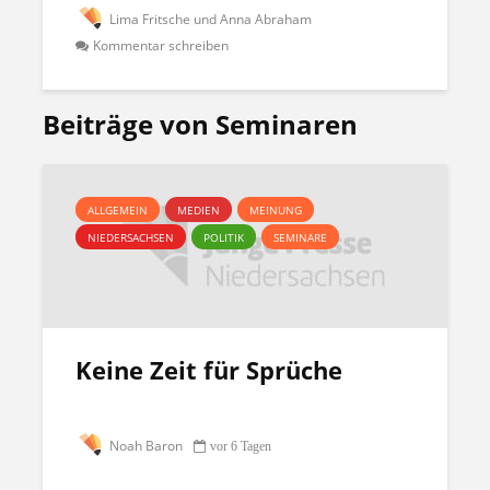
Lima Fritsche und Anna Abraham
Kommentar schreiben
Beiträge von Seminaren
ALLGEMEIN
MEDIEN
MEINUNG
NIEDERSACHSEN
POLITIK
SEMINARE
Keine Zeit für Sprüche
Noah Baron
vor 6 Tagen