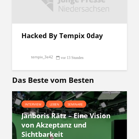
Hacked By Tempix 0day
tempix_3e42
vor 13 Stunden
Das Beste vom Besten
INTERVIEW
LEBEN
SEMINARE
Janboris Rätz – Eine Vision
von Akzeptanz und
Sichtbarkeit