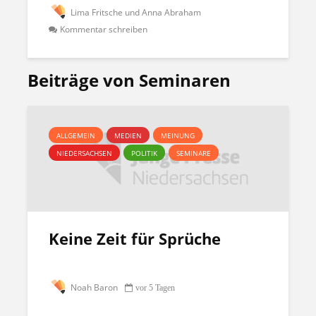
Lima Fritsche und Anna Abraham
Kommentar schreiben
Beiträge von Seminaren
ALLGEMEIN
MEDIEN
MEINUNG
NIEDERSACHSEN
POLITIK
SEMINARE
Keine Zeit für Sprüche
Noah Baron
vor 5 Tagen