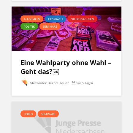
ALLGEMEIN
GESPRÄCH
NIEDERSACHSEN
POLITIK
SEMINARE
Eine Wahlparty ohne Wahl –
Geht das?￼
Alexander Bernd Heuer
vor 5 Tagen
LEBEN
SEMINARE