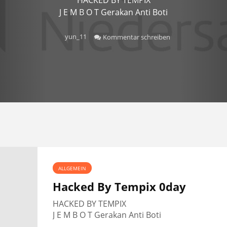
J E M B O T Gerakan Anti Boti
yun_11
Kommentar schreiben
ALLGEMEIN
Hacked By Tempix 0day
HACKED BY TEMPIX
J E M B O T Gerakan Anti Boti