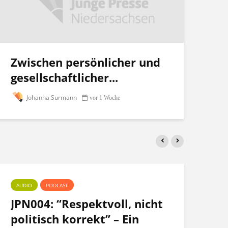
Zwischen persönlicher und
gesellschaftlicher...
Johanna Surmann
vor 1 Woche
AUDIO
PODCAST
PO
JPN004: “Respektvoll, nicht
Te
politisch korrekt” – Ein
po