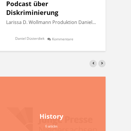
Podcast über
Po
Diskriminierung
Di
Larissa D. Wollmann Produktion Daniel...
Lar
Daniel Düsterdiek
Kommentare
History
6 articles