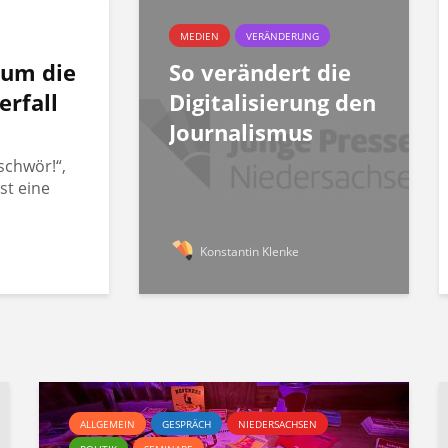
MEDIEN
VERÄNDERUNG
rum die
So verändert die
erfall
Digitalisierung den
Journalismus
schwör!“,
st eine
Konstantin Klenke
ALLGEMEIN
GESPRÄCH
NIEDERSACHSEN