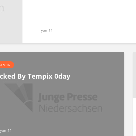
yun_11
GEMEIN
cked By Tempix 0day
yun_11