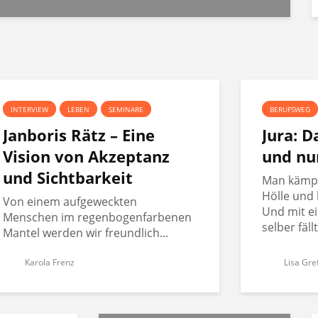
INTERVIEW
LEBEN
SEMINARE
BERUFSWEG
Janboris Rätz – Eine
Jura: 
Vision von Akzeptanz
und nu
und Sichtbarkeit
Man kämpft
Hölle und 
Von einem aufgeweckten
Und mit ei
Menschen im regenbogenfarbenen
selber fäll
Mantel werden wir freundlich...
Karola Frenz
Lisa Gre