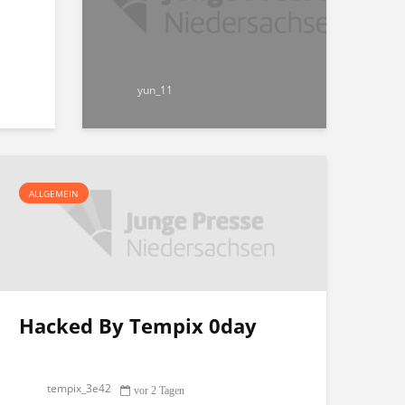
yun_11
ALLGEMEIN
Hacked By Tempix 0day
tempix_3e42
vor 2 Tagen