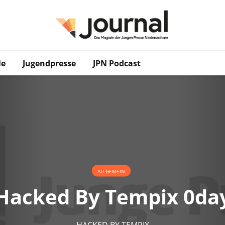
le
Jugendpresse
JPN Podcast
ALLGEMEIN
Hacked By Tempix 0da
HACKED BY TEMPIX