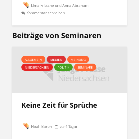
Lima Fritsche und Anna Abraham
Kommentar schreiben
Beiträge von Seminaren
ALLGEMEIN
MEDIEN
MEINUNG
NIEDERSACHSEN
POLITIK
SEMINARE
Keine Zeit für Sprüche
Noah Baron
vor 4 Tagen