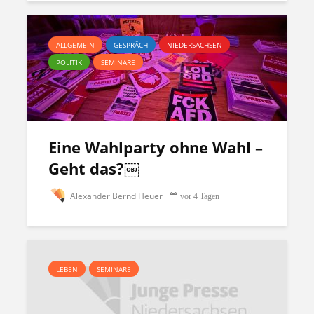
ALLGEMEIN
GESPRÄCH
NIEDERSACHSEN
POLITIK
SEMINARE
Eine Wahlparty ohne Wahl –
Geht das?￼
Alexander Bernd Heuer
vor 4 Tagen
LEBEN
SEMINARE