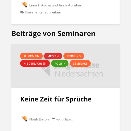
Lima Fritsche und Anna Abraham
Kommentar schreiben
Beiträge von Seminaren
ALLGEMEIN
MEDIEN
MEINUNG
NIEDERSACHSEN
POLITIK
SEMINARE
Keine Zeit für Sprüche
Noah Baron
vor 5 Tagen