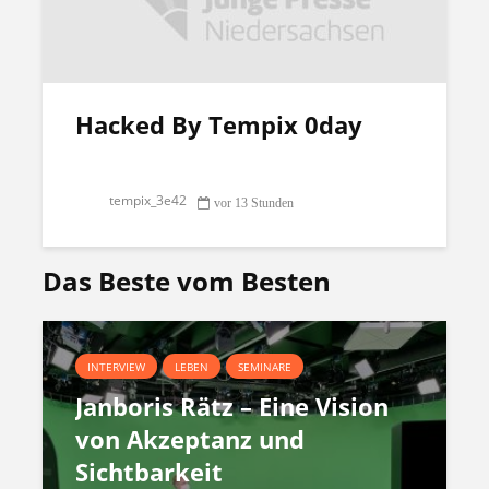
Hacked By Tempix 0day
tempix_3e42
vor 13 Stunden
Das Beste vom Besten
INTERVIEW
LEBEN
SEMINARE
Janboris Rätz – Eine Vision
von Akzeptanz und
Sichtbarkeit