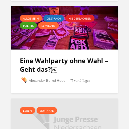
ALLGEMEIN
GESPRÄCH
NIEDERSACHSEN
POLITIK
SEMINARE
Eine Wahlparty ohne Wahl –
Geht das?￼
Alexander Bernd Heuer
vor 5 Tagen
LEBEN
SEMINARE