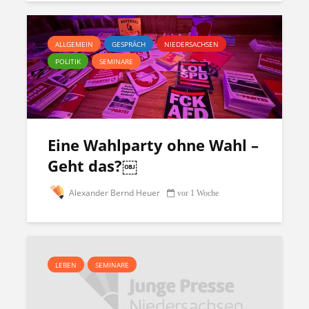
ALLGEMEIN
GESPRÄCH
NIEDERSACHSEN
POLITIK
SEMINARE
Eine Wahlparty ohne Wahl –
Geht das?￼
Alexander Bernd Heuer
vor 1 Woche
LEBEN
SEMINARE