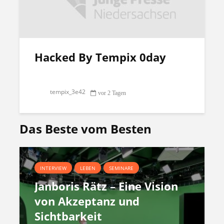
Hacked By Tempix 0day
tempix_3e42
vor 2 Tagen
Das Beste vom Besten
INTERVIEW
LEBEN
SEMINARE
Janboris Rätz – Eine Vision
von Akzeptanz und
Sichtbarkeit