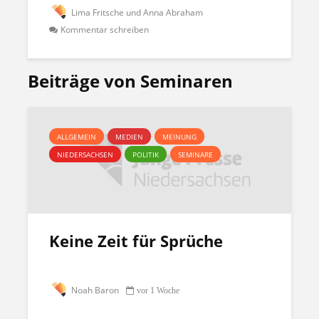
Lima Fritsche und Anna Abraham
Kommentar schreiben
Beiträge von Seminaren
ALLGEMEIN
MEDIEN
MEINUNG
NIEDERSACHSEN
POLITIK
SEMINARE
Keine Zeit für Sprüche
Noah Baron
vor 1 Woche